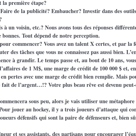
t la première étape?
 Faire de la publicité? Embaucher? Investir dans des outils
?
 à un voisin, etc.? Nous avons tous des réponses différentes
e bonnes. Tout dépend de notre perception.
 pour commencer? Vous avez un talent X certes, et par la f
cuter des tâches que vous ne connaissez pas aussi bien. L’en
nce à grandir. Le temps passe et, au bout de 10 ans, vous
d’affaires de 1 M$, une marge de crédit de 100 000 $ et, en
z en pertes avec une marge de crédit bien remplie. Mais po
e fait de l’argent…!? Votre plus beau rêve est devenu peut-ê
ommencera sous peu, alors je vais utiliser une métaphore
. Pour jouer au hockey, il y a trois joueurs d’attaque qui con
joueurs défensifs qui sont la paire de défenseurs et, bien sû
aîneur et ses assistants, des partisans pour encourager l’équ