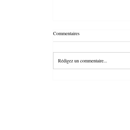
Commentaires
Rédigez un commentaire...
La vague du départ : Défis et
solutions pour les boomers
vendeurs