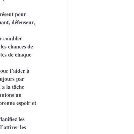
résent pour 
ant, défenseur, 
ur combler 
 les chances de 
stes de chaque 
our l’aider à 
ujours par 
 a la tâche 
lantons un 
prenne espoir et 
anifiez les 
attirer les 