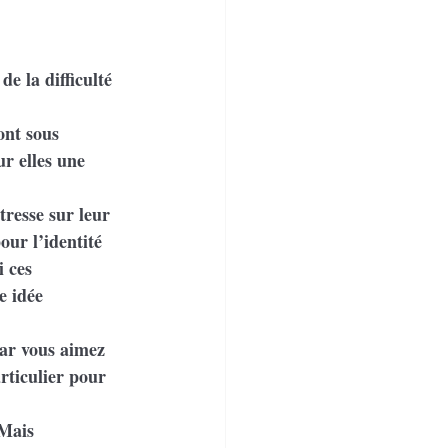
e la difficulté 
ont sous 
r elles une 
tresse sur leur 
our l’identité 
i ces 
e idée 
car vous aimez 
rticulier pour 
 Mais 