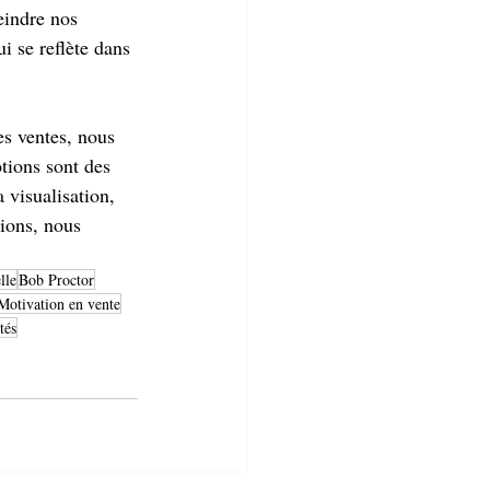
eindre nos 
i se reflète dans 
es ventes, nous 
tions sont des 
 visualisation, 
ions, nous 
lle
Bob Proctor
Motivation en vente
tés