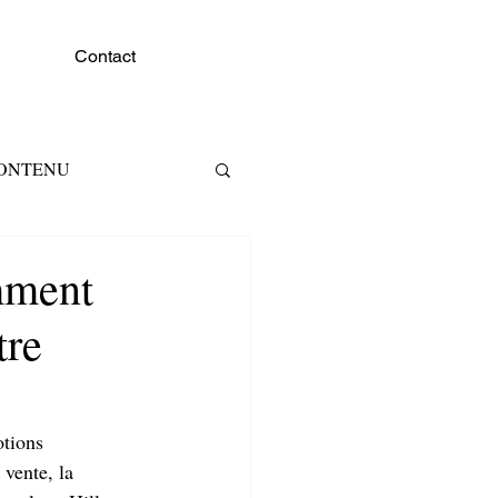
Contact
CONTENU
RKETING RH
omment
tre
otions 
 vente, la 