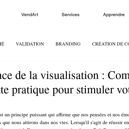
VendArt
Services
Apprendre
HÉ
VALIDATION
BRANDING
CRÉATION DE 
FORCE DE VENTE
CONSEIL ET FORMATION
MA
nce de la visualisation : C
ette pratique pour stimuler vo
est un principe puissant qui affirme que nos pensées et nos ém
s que nous attirons dans nos vies. Lorsqu'il s'agit de réussir en