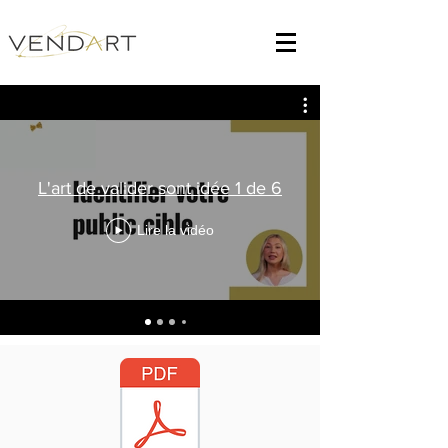
L'art de valider sont idée 1 de 6
Lire la vidéo